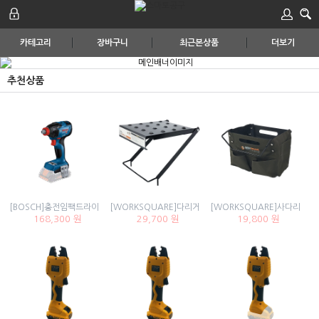
카테고리
장바구니
최근본상품
더보기
추천상품
[BOSCH]충전임팩드라이버/렌치 GDX18V-210C(18V)#본체
[WORKSQUARE]다리거치형 작업대 400001
[WORKSQUARE]사다리가방 6
168,300 원
29,700 원
19,800 원