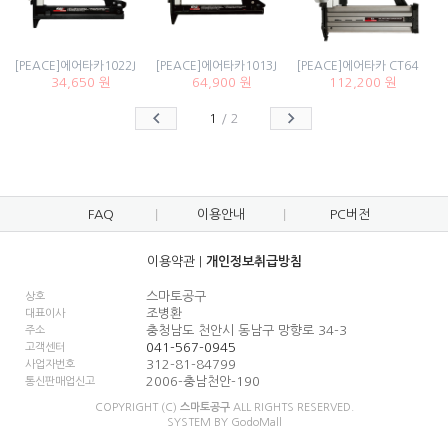
[PEACE]에어타카1022J
[PEACE]에어타카1013J
[PEACE]에어타카 CT64
34,650 원
64,900 원
112,200 원
1
/
2
FAQ
이용안내
PC버전
이용약관
|
개인정보취급방침
스마토공구
상호
조병환
대표이사
충청남도 천안시 동남구 망향로 34-3
주소
041-567-0945
고객센터
312-81-84799
사업자번호
2006-충남천안-190
통신판매업신고
COPYRIGHT (C)
스마토공구
ALL RIGHTS RESERVED.
SYSTEM BY
Godo
Mall