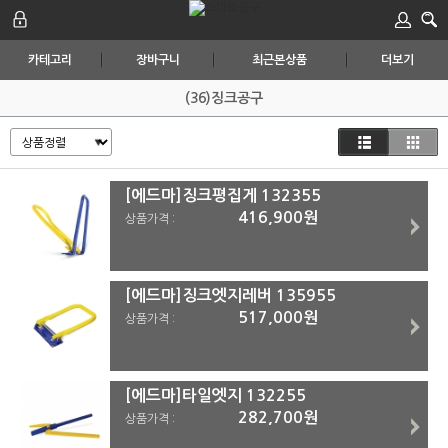
카테고리
장바구니
최근본상품
더보기
(36)징크공구
[에드마]징크평집게 132355
416,900원
상품가격 :
[에드마]징크엣지레버 135955
517,000원
상품가격 :
[에드마]타일엣지 132255
282,700원
상품가격 :