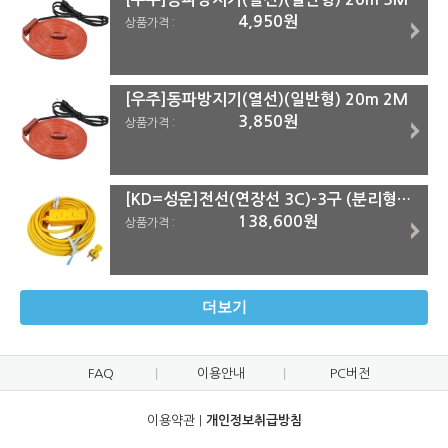
4,950원
상품가격 :
[우주]동파방지기(열선)(일반형) 20m 2M
3,850원
상품가격 :
[KD=성운]전선(연장선 3C)-3구 (분리형-플러그포함) 2.5SQ x 50M
138,600원
상품가격 :
더보기
FAQ
이용안내
PC버전
이용약관
|
개인정보취급방침