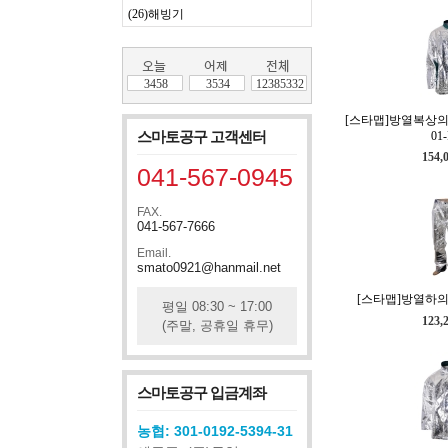
(26)해빙기
3458
3534
12385332
[스타맵]방열복상의(반
스마토공구 고객센터
01-
154,
041-567-0945
FAX.
041-567-7666
Email.
smato0921@hanmail.net
[스타맵]방열하의 S
평일 08:30 ~ 17:00
123,
(주말, 공휴일 휴무)
스마토공구 입금계좌
농협: 301-0192-5394-31