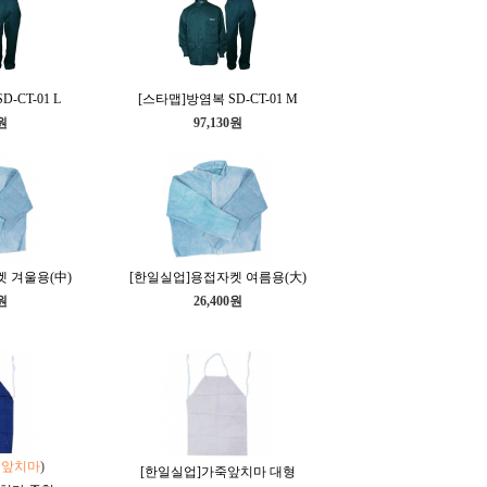
-CT-01 L
[스타맵]방염복 SD-CT-01 M
0원
97,130원
 겨울용(中)
[한일실업]용접자켓 여름용(大)
0원
26,400원
청앞치마
)
[한일실업]가죽앞치마 대형