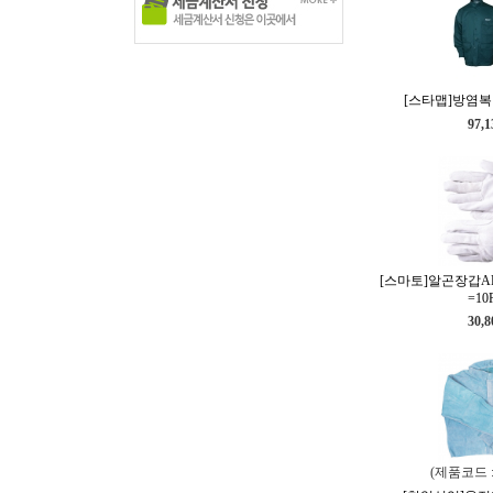
[스타맵]방염복 S
97,
[스마토]알곤장갑AP-
=10
30,
(제품코드 