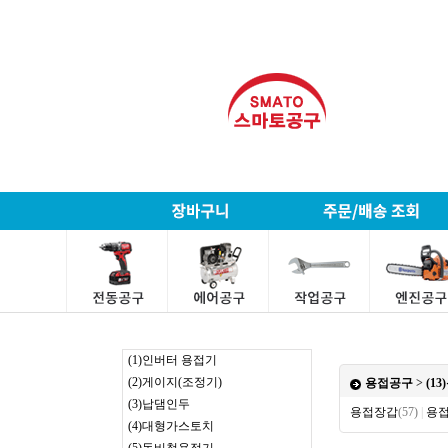
(1)인버터 용접기
(2)게이지(조정기)
용접공구
>
(1
(3)납댐인두
용접장갑
(57)
|
용
(4)대형가스토치