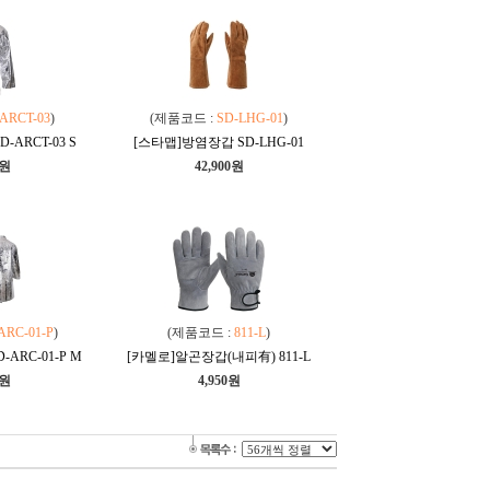
ARCT-03
)
(제품코드 :
SD-LHG-01
)
ARCT-03 S
[스타맵]방염장갑 SD-LHG-01
0원
42,900원
ARC-01-P
)
(제품코드 :
811-L
)
ARC-01-P M
[카멜로]알곤장갑(내피有) 811-L
0원
4,950원