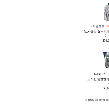
(제품코드 :
S
[스타맵]방열복상의(반
01-
154,
(제품코드 :
[스타맵]방열앞치마
HP
53,