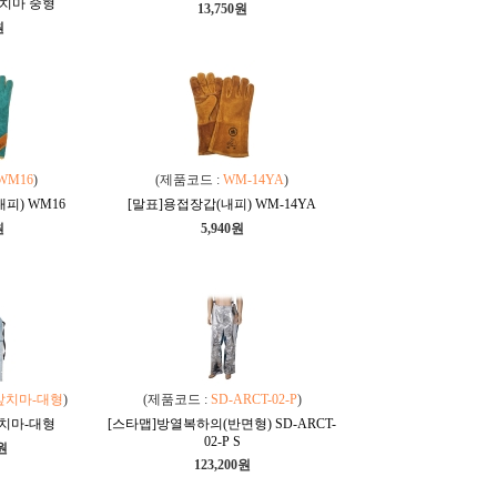
치마 중형
13,750원
원
WM16
)
(제품코드 :
WM-14YA
)
피) WM16
[말표]용접장갑(내피) WM-14YA
원
5,940원
앞치마-대형
)
(제품코드 :
SD-ARCT-02-P
)
치마-대형
[스타맵]방열복하의(반면형) SD-ARCT-
02-P S
0원
123,200원