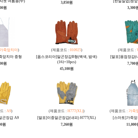
자켓 여름용(中)
[한일실업]청앞
3,850원
300원
3,300
가죽앞치마
)
(제품코드 :
010925
)
(제품코드 :
죽앞치마 중형
[옵스코리아]알곤장갑B형(백색, 밤색)
[말표]용접장갑(내
(1타=10pcs)
100원
7,700
45,100원
드 :
A9
)
(제품코드 :
H777(XL)
)
(제품코드 :
가죽
알곤장갑 A9
[말표]이중알곤장갑(내피) H777(XL)
[스마토]가죽앞
00원
7,260원
11,00