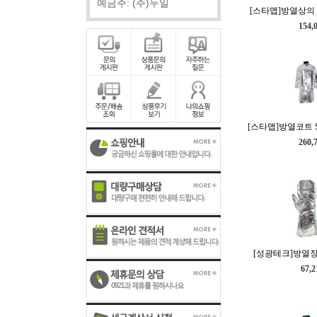
예금주: (주)두일
[스타맵]방열상의 SD
154,
[스타맵]방열코트 SD
260,
[성광테크]방열장갑
67,