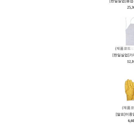
[한일실업]용접
25,
(제품코드 :
[한일실업]가
12,
(제품코
[말표]이중
6,6