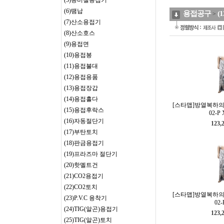
(5)동비철용접기
(6)땜납
용접공구
(
>
(7)산소용접기
(8)산소호스
(9)용접면
(10)용접봉
(11)용접불대
(12)용접용품
(13)용접장갑
(14)용접홀다
[스타맵]방열복하의(반
(15)용접후락스
02-P
(16)자동절단기
123,
(17)부탄토치
(18)판금용접기
(19)프라즈마 절단기
(20)핫멜트건
(21)CO2용접기
(22)CO2토치
[스타맵]방열복하의(반
(23)P.V.C 융착기
02-
(24)TIG(알곤)용접기
123,
(25)TIG(알곤)토치