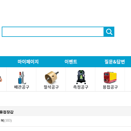
3)용접장갑
접복
(103)