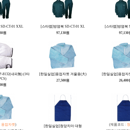
D-CT-01 XXL
[스타맵]방염복 SD-CT-01 XL
[스타맵]방염복 SD
130원
97,130원
97,13
8132(내피無) (1타
[한일실업]용접자켓 겨울용(大)
[한일실업]용접자켓
PCS)
27,500원
26,40
800원
:
용접자켓
)
(제품코드 :
[한일실업]청앞치마 대형