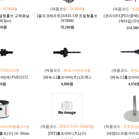
:
5979000
)
(제품코드 :
5978000
)
(제품코드 :
초
절형홀쏘 교체용날
[울프크래프트]AH45-130 조절형홀쏘
[코리아FA]PE이중
0(3pcs)
5978000
(척타입) D16
150원
78,100원
214,50
:
PAB32152
)
(제품코드 :
레녹스아바(대)
)
(제품코드 :
레녹
대) PAB32152
[레녹스]홀쏘아바(大) (2L/6L)
[레녹스]홀쏘아바(小)
30원
8,800원
4,950
스바이메탈홀쏘小
)
(제품코드 :
HOLE SAW ARBOR
)
(제품코드 :
프로컷쏘
(小) 14~30mm
[DIT]홀쏘아바 (大),(小)
[세양]스프링가이드 (1