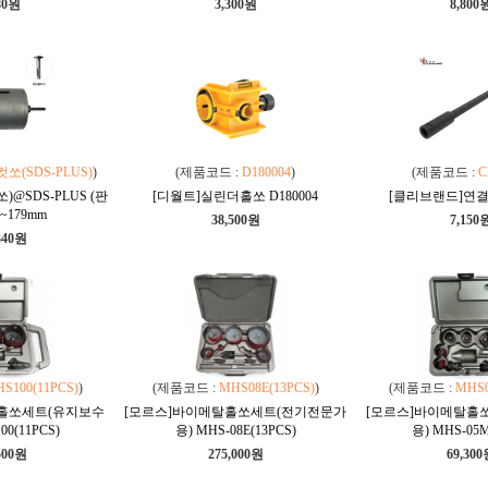
80원
3,300원
8,800
쏘(SDS-PLUS)
)
(제품코드 :
D180004
)
(제품코드 :
C
@SDS-PLUS (판
[디월트]실린더홀쏘 D180004
[클리브랜드]연결대
~179mm
38,500원
7,150
340원
S100(11PCS)
)
(제품코드 :
MHS08E(13PCS)
)
(제품코드 :
MHS0
홀쏘세트(유지보수
[모르스]바이메탈홀쏘세트(전기전문가
[모르스]바이메탈홀
00(11PCS)
용) MHS-08E(13PCS)
용) MHS-05M
500원
275,000원
69,30