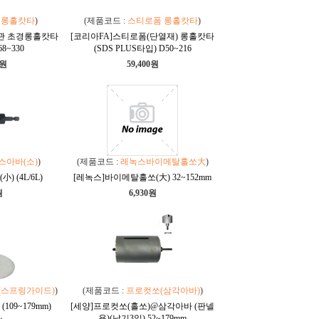
경롱홀캇타
)
(제품코드 :
스티로폼 롱홀캇타
)
벽관 초경롱홀캇타
[코리아FA]스티로폼(단열재) 롱홀캇타
8~330
(SDS PLUS타입) D50~216
0원
59,400원
스아바(소)
)
(제품코드 :
레녹스바이메탈홀쏘大
)
 (4L/6L)
[레녹스]바이메탈홀쏘(大) 32~152mm
원
6,930원
(스프링가이드)
)
(제품코드 :
프로컷쏘(삼각아바)
)
09~179mm)
[세양]프로컷쏘(홀쏘)@삼각아바 (판넬
용)(납기3일) 52~179mm