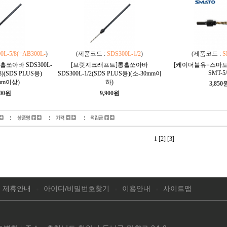
0L-5/8(=AB300L-
)
(제품코드 :
SDS300L-1/2
)
(제품코드 :
S
쏘아바 SDS300L-
[브릿지크래프트]롱홀쏘아바
[케이더블유=스마토
SMT-5/
/8)(SDS PLUS용)
SDS300L-1/2(SDS PLUS용)(소-30mm이
mm이상)
하)
3,850
100원
9,900원
1
[2]
[3]
제휴안내
아이디/비밀번호찾기
이용안내
사이트맵