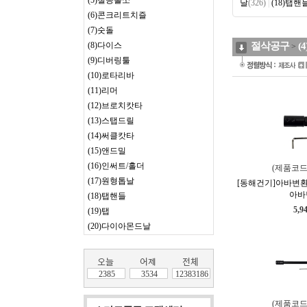
(5)철공홀쏘
날
(326)
|
(18)탭핸
(6)콘크리트치즐
(7)숫돌
(8)다이스
절삭공구
(
>
(9)디버링툴
(10)로타리바
(11)리머
(12)브로치캇타
(13)스탭드릴
(14)써클캇타
(15)앤드밀
(16)인써트/홀더
(제품코드
(17)원형톱날
[동해건기]아바변환아
아바
(18)탭핸들
5,9
(19)탭
(20)다이아몬드날
2385
3534
12383186
(제품코드