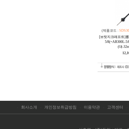
(제품코드 :
SDS30
[브릿지크래프트]롱홀
5/8(=AB300L-5
(대-32
12,
회사소개
개인정보취급방침
이용약관
고객센터