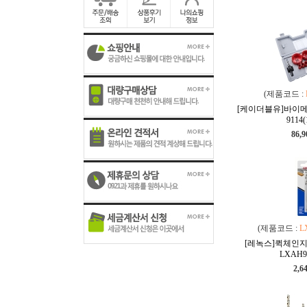
(제품코드 :
[케이더블유]바이메
9114(
86,
(제품코드 :
L
[레녹스]퀵체인지
LXAH9
2,6