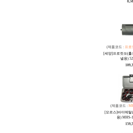
8,5
(제품코드 :
프로컷
[세양]프로컷쏘(홀쏘)
넬용) 52
109,
(제품코드 :
MH
[모르스]바이메탈
용) MHS-1
159,