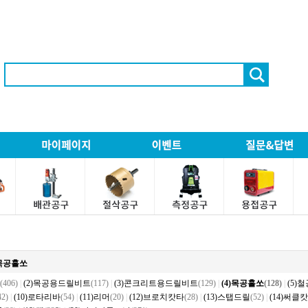
)목공홀쏘
(406)
|
(2)목공용드릴비트
(117)
|
(3)콘크리트용드릴비트
(129)
|
(4)목공홀쏘
(128)
|
(5)
42)
|
(10)로타리바
(54)
|
(11)리머
(20)
|
(12)브로치캇타
(28)
|
(13)스탭드릴
(52)
|
(14)써클