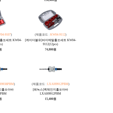
원
136,400원
04-9107
)
(제품코드 :
KW04-9112
)
쏘세트 KW04-
[케이더블유]바이메탈홀쏘세트 KW04-
cs)
9112(12pcs)
0원
74,800원
H9938PBM
)
(제품코드 :
LXAH9912PBM
)
인지홀쏘아바
[레녹스]퀵체인지홀쏘아바
8PBM
LXAH9912PBM
0원
15,400원