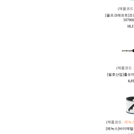
(제품코드 
[울프크래프트]조
597900
18,
(제품코드 
[필호산업]홀쏘아바(
6,9
(제품코드 :
레녹
[레녹스]바이메탈홀쏘