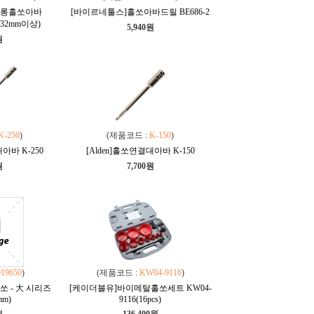
]롱홀쏘아바
[바이르네툴스]홀쏘아바드릴 BE686-2
대-32mm이상)
5,940원
원
K-250
)
(제품코드 :
K-150
)
아바 K-250
[Alden]홀쏘연결대아바 K-150
원
7,700원
019650
)
(제품코드 :
KW04-9116
)
 - 大 시리즈
[케이더블유]바이메탈홀쏘세트 KW04-
mm)
9116(16pcs)