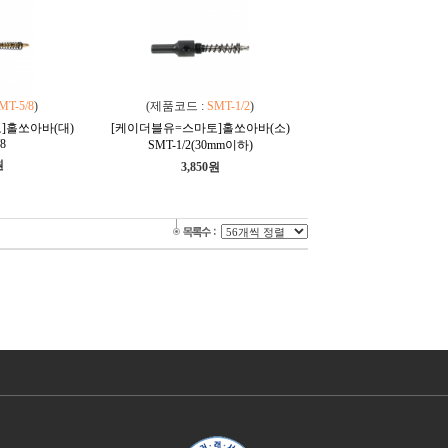
MT-5/8
)
(제품코드 :
SMT-1/2
)
]홀쏘아바(대)
[케이더블유=스마토]홀쏘아바(소)
8
SMT-1/2(30mm이하)
원
3,850원