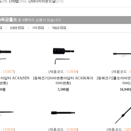
들
(29)
|
(19)탭
(335)
|
(20)다이아몬드날
(271)
4)목공홀쏘
총
128
개의 상품이 있습니다.
 :
115037
)
(제품코드 :
115036
)
(제품코드 :
답터 ACAS(SDS
[동해건기]아바변환아답터 ACAH(육각
[동해건기]홀쏘아바연결대
변환)
아바변환)
아바)
40원
5,500원
16,94
 :
115035
)
(제품코드 :
115030
)
(제품코드 :
ABA