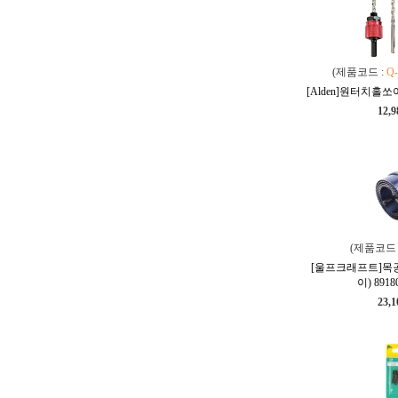
(제품코드 :
Q-
[Alden]원터치홀쏘아바
12,
(제품코드 
[울프크래프트]목
이) 89180
23,