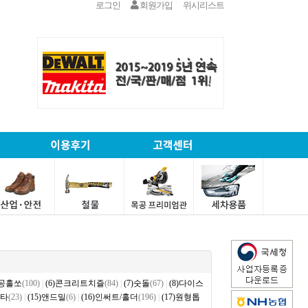
로그인
회원가입
위시리스트
철공홀쏘
(100)
|
(6)콘크리트치즐
(84)
|
(7)숫돌
(67)
|
(8)다이스
캇타
(23)
|
(15)앤드밀
(6)
|
(16)인써트/홀더
(196)
|
(17)원형톱