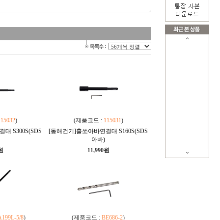
115032
)
(제품코드 :
115031
)
 S300S(SDS
[동해건기]홀쏘아바연결대 S160S(SDS
아바)
0원
11,990원
199L-5/8
)
(제품코드 :
BE686-2
)