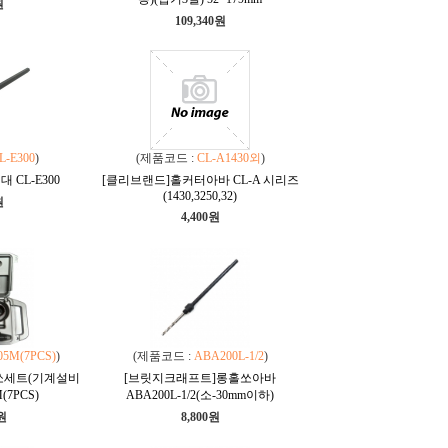
원
109,340원
L-E300
)
(제품코드 :
CL-A1430외
)
 CL-E300
[클리브랜드]홀커터아바 CL-A 시리즈
(1430,3250,32)
원
4,400원
5M(7PCS)
)
(제품코드 :
ABA200L-1/2
)
쏘세트(기계설비
[브릿지크래프트]롱홀쏘아바
(7PCS)
ABA200L-1/2(소-30mm이하)
0원
8,800원