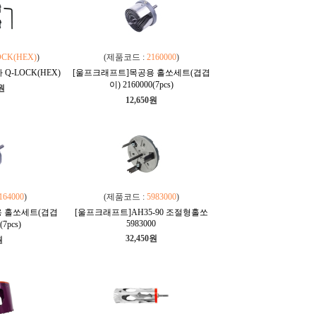
OCK(HEX)
)
(제품코드 :
2160000
)
Q-LOCK(HEX)
[울프크래프트]목공용 홀쏘세트(겹겹
이) 2160000(7pcs)
0원
12,650원
164000
)
(제품코드 :
5983000
)
 홀쏘세트(겹겹
[울프크래프트]AH35-90 조절형홀쏘
5983000
(7pcs)
32,450원
원