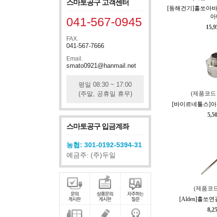
스마토공구 고객센터
[동해건기]홀쏘아바연
아
041-567-0945
15,
FAX.
041-567-7666
Email.
smato0921@hanmail.net
평일 08:30 ~ 17:00
(주말, 공휴일 휴무)
(제품코드 
[바이르네툴스]아바
5,5
스마토공구 입금계좌
농협: 301-0192-5394-31
예금주: (주)두일
(제품코드
[Alden]홀쏘연
8,2