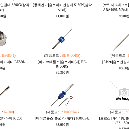
결대 S300N(삼각
[동해건기]홀쏘아바연결대 S160N(삼각
[브릿지크래프트
바)
아바)
ABA199L-5/8(
950원
11,000원
9,900
:
BE686-1
)
(제품코드 :
BE-940QRS
)
(제품코드 :
커넥터 BE686-1
[바이르네툴스]홀쏘아바(대) BE-
[Alden]홀쏘연결대
940QRS
00원
8,910
36,300원
 :
K-200
)
(제품코드 :
10003542
)
(제품코드 :
결대아바 K-200
[바이른툴스]홀쏘 아바(대) 10003542
[모르스]바이메탈홀쏘
(32~152
50원
33,000원