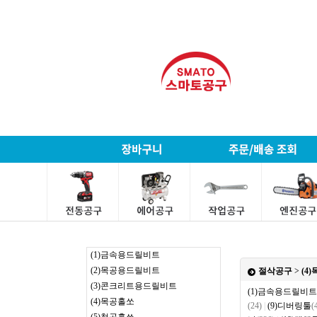
(1)금속용드릴비트
(2)목공용드릴비트
절삭공구
>
(4
(3)콘크리트용드릴비트
(1)금속용드릴비트
(4)목공홀쏘
(24)
|
(9)디버링툴
(