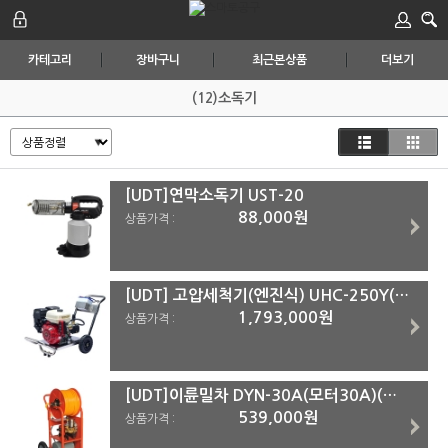
카테고리
장바구니
최근본상품
더보기
(12)소독기
[UDT]연막소독기 UST-20
88,000원
상품가격 :
[UDT] 고압세척기(엔진식) UHC-250Y(화물착불)
1,793,000원
상품가격 :
[UDT]이륜밀차 DYN-30A(모터30A)(화물착불)
539,000원
상품가격 :