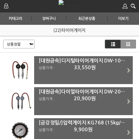
카테고리
장바구니
최근본상품
더보기
(22)타이어게이지
[대원금속]디지털타이어게이지 DW-101시리즈 DW-101 DB(일반형)
33,550원
상품가격 :
[대원금속]다이얼타이어게이지 DW-201시리즈 DW-201B(일반형)
20,900원
상품가격 :
[금강정밀/]압력게이지 KG768 (15kg/㎠) 게이지
9,900원
상품가격 :