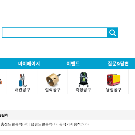
)드릴척
충전드릴용척
(28)
|
탭핑드릴용척
(1)
|
공작기계용척
(536)