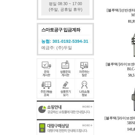
평일 08:30 ~ 17:00
(주말, 공휴일 휴무)
[블루텍/]선반센터
M
81,
스마토공구 입금계좌
농협: 301-0192-5394-31
예금주: (주)두일
[블루텍/]라이브센터
BLC
59,
[블루텍/]라이브센터(
5BN
141,