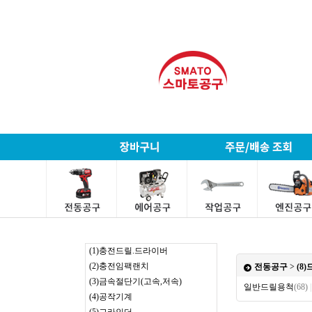
(1)충전드릴.드라이버
(2)충전임팩랜치
전동공구
>
(8
(3)금속절단기(고속,저속)
일반드릴용척
(68)
|
(4)공작기계