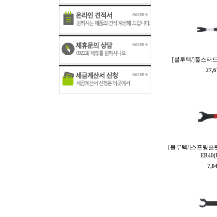
[블루텍/]풀스터드
27,
[블루텍/]스프링콜릿
ER40
7,0