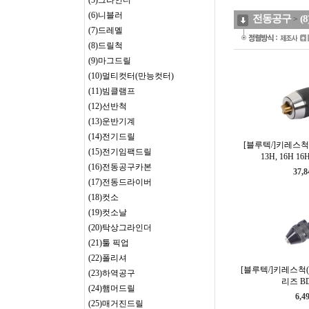
(5)그라인더
(6)니블러
전동공구
(
>
(7)드레멜
(8)드릴척
(9)마그드릴
(10)멀티컷터(만능컷터)
(11)빔클램프
(12)선반척
(13)운반기계
(14)전기드릴
[블루텍/]키레스척(
(15)전기임팩드릴
13H, 16H 
(16)전동공구카본
37,
(17)전동드라이버
(18)컷소
(19)컷소날
(20)탁상그라인더
(21)툴 픽업
(22)폴리셔
[블루텍/]키레스척(
(23)하역공구
리즈 BD
(24)햄머드릴
6,4
(25)매거진드릴