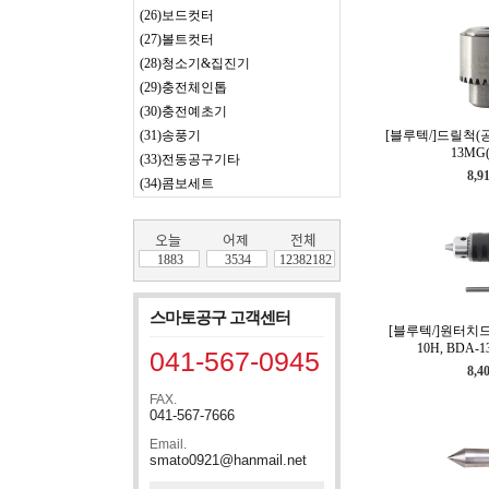
(26)보드컷터
(27)볼트컷터
(28)청소기&집진기
(29)충전체인톱
(30)충전예초기
(31)송풍기
[블루텍/]드릴척(
13MG(
(33)전동공구기타
8,9
(34)콤보세트
1883
3534
12382182
스마토공구 고객센터
[블루텍/]원터치드
10H, BDA-1
041-567-0945
8,4
FAX.
041-567-7666
Email.
smato0921@hanmail.net