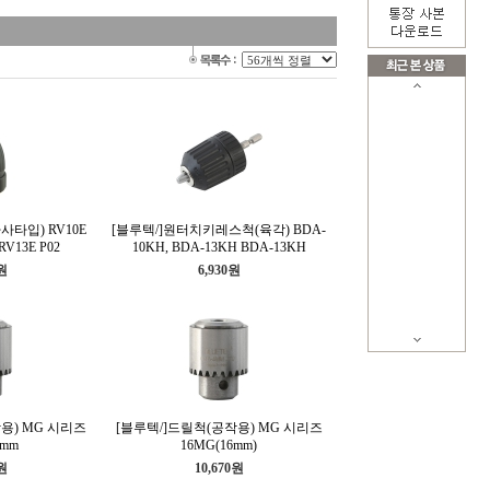
사타입) RV10E
[블루텍/]원터치키레스척(육각) BDA-
 RV13E P02
10KH, BDA-13KH BDA-13KH
0원
6,930원
용) MG 시리즈
[블루텍/]드릴척(공작용) MG 시리즈
9mm
16MG(16mm)
0원
10,670원