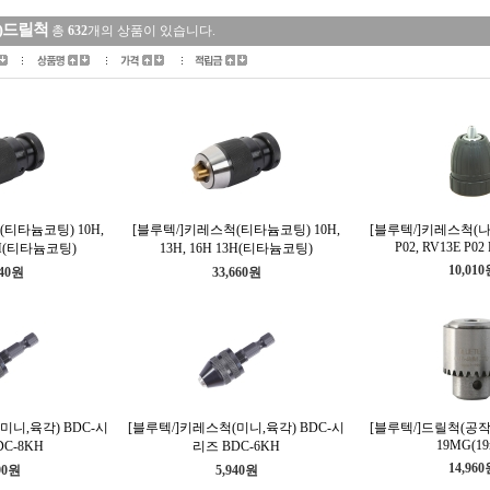
8)드릴척
총
632
개의 상품이 있습니다.
티타늄코팅) 10H,
[블루텍/]키레스척(티타늄코팅) 10H,
[블루텍/]키레스척(나
P02, RV13E P02
16H(티타늄코팅)
13H, 16H 13H(티타늄코팅)
10,01
840원
33,660원
미니,육각) BDC-시
[블루텍/]키레스척(미니,육각) BDC-시
[블루텍/]드릴척(공작
19MG(1
C-8KH
리즈 BDC-6KH
14,96
90원
5,940원